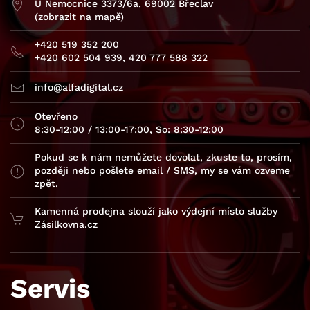
U Nemocnice 3373/6a, 69002 Břeclav
(zobrazit na mapě)
+420 519 352 200
+420 602 504 939, 420 777 588 322
info@alfadigital.cz
Otevřeno
8:30-12:00 / 13:00-17:00, So: 8:30-12:00
Pokud se k nám nemůžete dovolat, zkuste to, prosím,
později nebo pošlete email / SMS, my se vám ozveme
zpět.
Kamenná prodejna slouží jako výdejní místo služby
Zásilkovna.cz
Servis