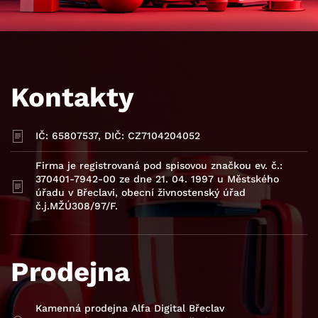
Kontakty
IČ: 65807537, DIČ: CZ7104204052
Firma je registrovaná pod spisovou značkou ev. č.:
370401-7942-00 ze dne 21. 04. 1997 u Městského
úřadu v Břeclavi, obecní živnostenský úřad
č.j.MŽÚ308/97/F.
Prodejna
Kamenná prodejna Alfa Digital Břeclav